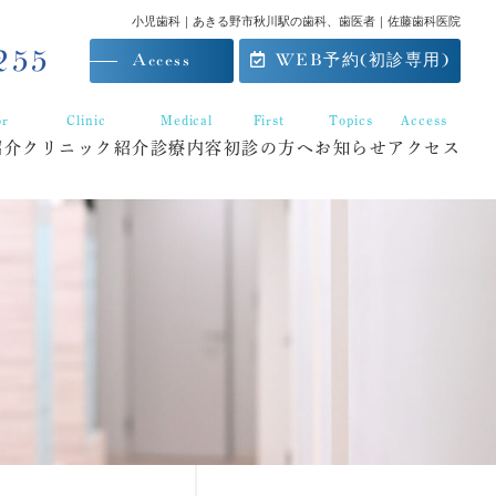
小児歯科｜あきる野市秋川駅の歯科、歯医者｜佐藤歯科医院
255
Access
WEB予約(初診専用)
or
Clinic
Medical
First
Topics
Access
紹介
クリニック紹介
診療内容
初診の方へ
お知らせ
アクセス