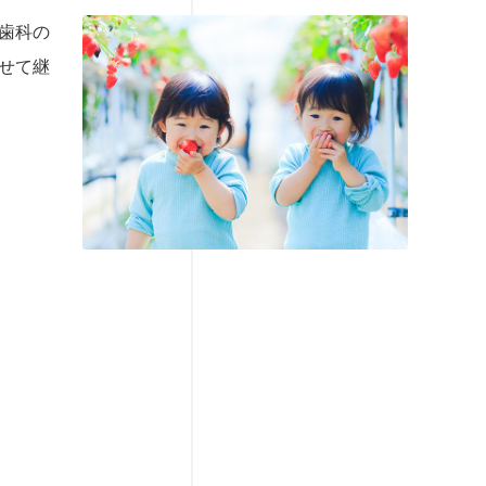
歯科の
せて継