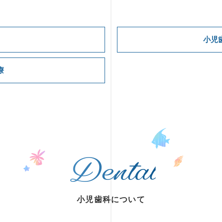
小児
療
小児歯科について